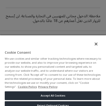
ملاحظة: الدخول مجاني للمهنيين في التجارة والصناعة. لن يُسمح
للزوار الذين تقل أعمارهم عن 18 عامًا بالدخول.
Organized by
Cookie Consent
Website terms
|
Privacy policy
|
We use cookies and similar other tracking technologies where necessary to
provide our website, and also to improve your browsing experience on
Cookie policy
our website, to show you personalized content and targeted ads, to
analyze our website traffic, and to understand where our visitors are
coming from. Click “Accept all” to consent to our use of these technologies
and to the related processing of your personal data. To learn more about
the technologies we use or modify your consent, click on "Cookie
Licensed by
Settings".
Cookie Policy
Privacy Policy
Accept All Cookies
Imprint
|
Privacy policy
|
General terms & Conditions
Reject Optional Cookies