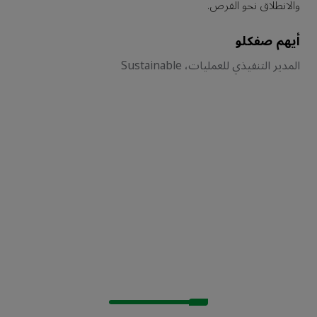
والانطلاق نحو الفرص.
ا
أيهم صفكلو
س
المدير التنفيذي للعمليات، Sustainable
h