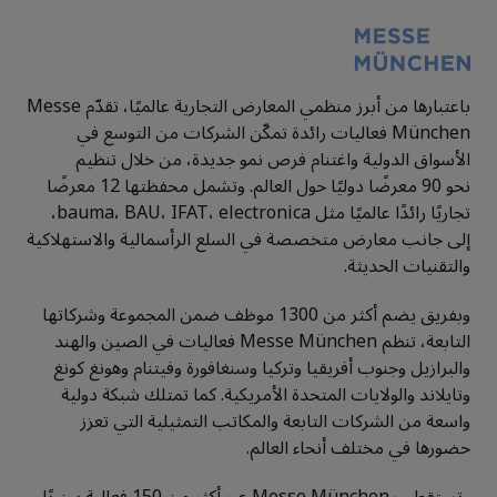
باعتبارها من أبرز منظمي المعارض التجارية عالميًا، تقدّم
Messe
München
فعاليات رائدة تمكّن الشركات من التوسع في
الأسواق الدولية واغتنام فرص نمو جديدة، من خلال تنظيم
نحو
90
معرضًا دوليًا حول العالم
.
وتشمل محفظتها
12
معرضًا
تجاريًا رائدًا عالميًا مثل
electronica
،
IFAT
،
BAU
،
bauma
،
إلى جانب معارض متخصصة في السلع الرأسمالية والاستهلاكية
والتقنيات الحديثة
.
وبفريق يضم أكثر من
1300
موظف ضمن المجموعة وشركاتها
التابعة، تنظم
Messe München
فعاليات في الصين والهند
والبرازيل وجنوب أفريقيا وتركيا وسنغافورة وفيتنام وهونغ كونغ
وتايلاند والولايات المتحدة الأمريكية
.
كما تمتلك شبكة دولية
واسعة من الشركات التابعة والمكاتب التمثيلية التي تعزز
حضورها في مختلف أنحاء العالم
.