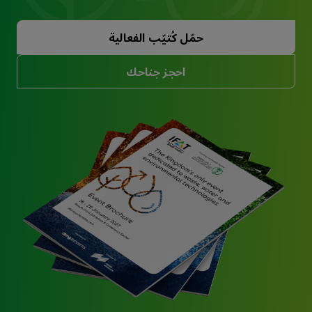
حمّل كُتيّب الفعالية
احجز جناحك