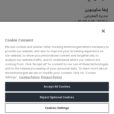
إيفا ساوربورن
مديرة المعرض
+49 89 949-20251
eva.sauerborn@messe-muenchen.de
ماراي كوخ
Cookie Consent
مديرة المعرض
We use cookies and similar other tracking technologies where necessary to
+49 89 949-20231
provide our website, and also to improve your browsing experience on
our website, to show you personalized content and targeted ads, to
marei.koch@messe-muenchen.de
analyze our website traffic, and to understand where our visitors are
coming from. Click “Accept all” to consent to our use of these technologies
خريطة الموقع
and to the related processing of your personal data. To learn more about
the technologies we use or modify your consent, click on "Cookie
Settings".
Cookie Policy
Privacy Policy
Accept All Cookies
Reject Optional Cookies
ملاحظة: الدخول مجاني للمهنيين في التجارة والصناعة. لن يُسمح
للزوار الذين تقل أعمارهم عن 18 عامًا بالدخول.
Cookies Settings