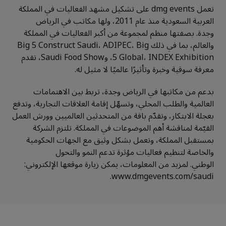
تعمل dmg events على تشكيل مشهد الفعاليات في المملكة
العربية السعودية منذ عام 2011، ولها مكاتب في الرياض
وجدة.
بصفتها منظم لمجموعة من أكبر
الفعاليات في المملكة
والعالم، بما في ذلك Big 5 Construct Saudi، ADIPEC، Big
5 Global، INDEX Exhibition، وSaudi Food Show، تقدم
معرفة سوقية وخبرة وتأثيرًا عالميًا لا مثيل له.
بدعم من مكاتبها في الرياض وجدة، تربط بين الاهتمامات
العالمية والطلب المحلي، وتسهّل إقامة العلاقات التجارية، وتدفع
بعجلة الابتكار، وتقدّم باقة من المتحدثين العالميين وورش العمل
القيّمة لمناقشة أهم الموضوعات في المملكة
.
تلتزم الشركة
بمستقبل المملكة، وتعمل بشكل وثيق مع الجهات الحكومية
والخاصة لتنظيم فعاليات مؤثرة تدعم النمو والتحول
الوطني
.
لمزيد من المعلومات، يمكن زيارة موقعها الإلكتروني
:
www.dmgevents.com/saudi.