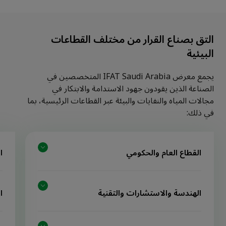
التق بصناع القرار من مختلف القطاعات
البيئية
يجمع معرض IFAT Saudi Arabia المتخصصين في
الصناعة الذين يقودون جهود الاستدامة والابتكار في
مجالات المياه والنفايات والبيئة عبر القطاعات الرئيسية، بما
في ذلك:
القطاع العام والحكومي
ا
الجهات الحكومية والمنظمات العامة
الهندسة والاستشارات والتقنية
ا
شركات النظافة العامة والخاصة في المدن
شركات إدارة النفايات العامة والخاصة (النفايات
مكاتب التخطيط والهندسة