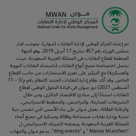
تم إنشاء المركز الوطني لإدارة النفايات (مـوان)، بموجب قرار
مجلس الوزراء رقم 457 بتاريخ 17 أبريل 2019، وهو الجهة
المنظمة لقطاع النفايات في المملكة العربية السعودية، حيث
يشمل اختصاصه جميع أنواع النفايات (باستثناء النفايات النووية
والعسكرية) مع التركيز على تعزيز الاستثمارات من جانب القطاع
الخاص. وقد أكد نظام إدارة النفايات الجديد (النظام رقم م/3 – 11
أغسطس 2021) دور مـوان في قيادة التحول الوطني لقطاع
النفايات استنادًا إلى مبادئ الاقتصاد الدائري. ومن خلال
التشريعات الصارمة، والتراخيص، والتخطيط الاستراتيجي،
والرقابة الفعّالة، يعمل مـوان على بناء الأسس التي تضمن بنية
تحتية وإدارة نفايات مستدامة وفعّالة ومبتكرة في جميع أنحاء
المملكة العربية السعودية. وبصفته الشريك الاستراتيجي ل
“Messe München ” و “dmg events”، يدعم مـوان والجهات